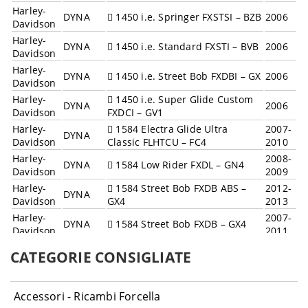
Harley-
DYNA
1450 i.e. Springer FXSTSI – BZB
2006
Davidson
Harley-
DYNA
1450 i.e. Standard FXSTI – BVB
2006
Davidson
Harley-
DYNA
1450 i.e. Street Bob FXDBI – GX
2006
Davidson
Harley-
1450 i.e. Super Glide Custom
DYNA
2006
Davidson
FXDCI – GV1
Harley-
1584 Electra Glide Ultra
2007-
DYNA
Davidson
Classic FLHTCU – FC4
2010
Harley-
2008-
DYNA
1584 Low Rider FXDL – GN4
Davidson
2009
Harley-
1584 Street Bob FXDB ABS –
2012-
DYNA
Davidson
GX4
2013
Harley-
2007-
DYNA
1584 Street Bob FXDB – GX4
Davidson
2011
Harley-
1584 Super Glide Custom FXDC
2012-
DYNA
CATEGORIE CONSIGLIATE
Davidson
ABS – GV4
2013
Harley-
1584 Super Glide Custom FXDC
2008-
DYNA
Davidson
– GV4
2011
Accessori - Ricambi Forcella
Harley-
1690 Electra Glide Ultra
2012-