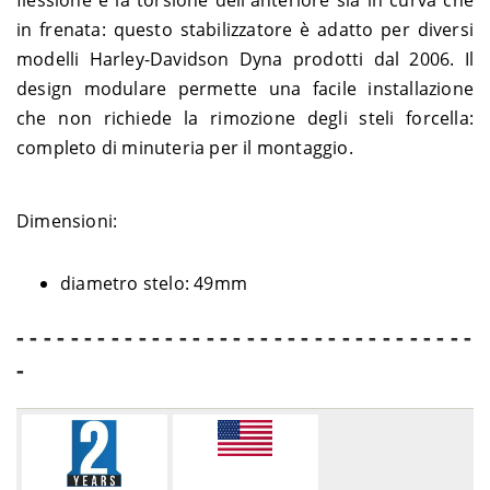
flessione e la torsione dell'anteriore sia in curva che
Harley-
MUSCLE
2004-
in frenata: questo stabilizzatore è adatto per diversi
1130 V-Rod VRSCB – HBZ
Davidson
ROD
2005
modelli Harley-Davidson Dyna prodotti dal 2006. Il
Harley-
MUSCLE
1250 V-Rod Muscle VRSCF ABS
2009-
design modulare permette una facile installazione
Davidson
ROD
- HPH
2012
che non richiede la rimozione degli steli forcella:
Harley-
MUSCLE
2009-
1250 V-Rod VRSCAW ABS – HFH
Davidson
ROD
2010
completo di minuteria per il montaggio.
Harley-
MUSCLE
1250 V-Rod VRSCAW – HFH
2008
Davidson
ROD
Harley-
MUSCLE
1250 V-Rod VRSCAWA ABS -
Dimensioni:
2008
Davidson
ROD
HKH
diametro stelo: 49mm
- - - - - - - - - - - - - - - - - - - - - - - - - - - - - - - - - -
-