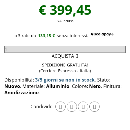
€ 399,45
IVA Inclusa
133,15 €
Seleziona
quantità
ACQUISTA
da
SPEDIZIONE GRATUITA!
aggiungere
(Corriere Espresso - Italia)
al
Disponibilità:
3/5 giorni se non in stock
Stato:
carrello
Nuovo
Materiale:
Alluminio
Colore:
Nero
Finitura:
Anodizzazione
Condividi: