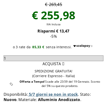
€ 269,45
€ 255,98
IVA Inclusa
Risparmi €
13,47
-5
%
85,33 €
Seleziona
quantità
ACQUISTA
da
SPEDIZIONE GRATUITA!
aggiungere
(Corriere Espresso - Italia)
al
Offerta a Tempo!
Scade alle 23:59 del 19 Gennaio. Sconto
carrello
del 5% su questo prodotto.
Disponibilità:
5/7 giorni se non in stock
Stato:
Nuovo
Materiale:
Alluminio Anodizzato