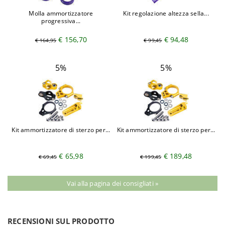
Molla ammortizzatore
Kit regolazione altezza sella...
progressiva...
€ 156,70
€ 94,48
€ 164,95
€ 99,45
5%
5%
Kit ammortizzatore di sterzo per...
Kit ammortizzatore di sterzo per...
€ 65,98
€ 189,48
€ 69,45
€ 199,45
Vai alla pagina dei consigliati »
RECENSIONI SUL PRODOTTO