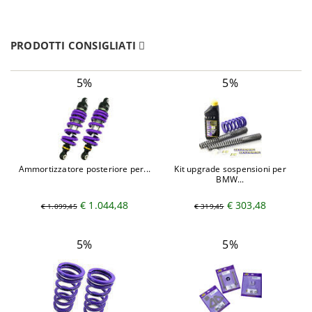
PRODOTTI CONSIGLIATI
5%
5%
Ammortizzatore posteriore per...
Kit upgrade sospensioni per
BMW...
€ 1.044,48
€ 303,48
€ 1.099,45
€ 319,45
5%
5%