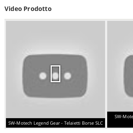
Video Prodotto
SW-Motec
SW-Motech Legend Gear - Telaietti Borse SLC