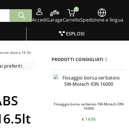
0
Accedi
Garage
Carrello
Spedizione e lingua
ESPLOSI
rale destra 16.5lt
PRODOTTI CONSIGLIATI
i preferiti
ABS
Fissaggio borsa serbatoio SW-Motech ION
16000
16.5lt
€ 14,95