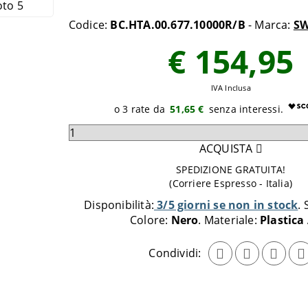
Codice:
BC.HTA.00.677.10000R/B
- Marca:
SW
€ 154,95
IVA Inclusa
51,65 €
Seleziona
quantità
ACQUISTA
da
SPEDIZIONE GRATUITA!
aggiungere
(Corriere Espresso - Italia)
al
Disponibilità:
3/5 giorni se non in stock
carrello
Colore:
Nero
Materiale:
Plastica
Condividi: