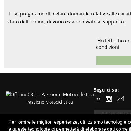
Vi preghiamo di inviare domande relative alle
carat
stato dell'ordine, devono essere inviate al
supporto
.
Ho letto, ho c
condizioni
Seguici su:
Passione Motociclistica
REGISTRATI ALL
NEWSLETTER
Per fornire le migliori esperienze, utilizziamo tecnologie
a queste tecnologie ci permetterà di elaborare dati come i