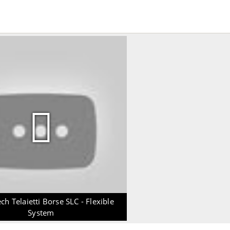
h Telaietti Borse SLC - Flexible
System