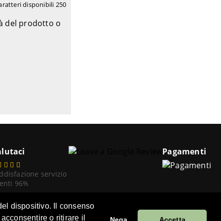
aratteri disponibili
250
tà del prodotto o
lutaci
Pagamenti
ddisfazione servizio
ienti 96%
el dispositivo. Il consenso
cconsentire o ritirare il
Nega
Accetta