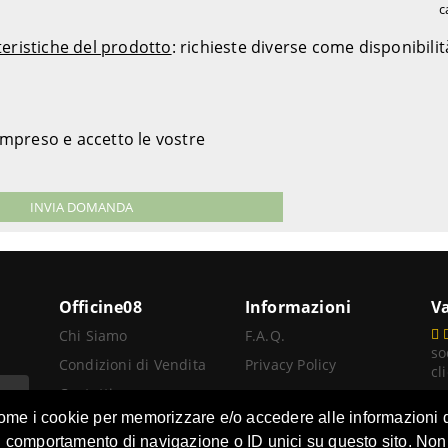
c
teristiche del prodotto
: richieste diverse come disponibili
ompreso e accetto le vostre
Officine08
Informazioni
Va
Chi Siamo
F.A.Q.
so
Condizioni di Vendita
Privacy Policy
cl
Contatti
A
 come i cookie per memorizzare e/o accedere alle informazioni d
Rivenditore
l comportamento di navigazione o ID unici su questo sito. Non a