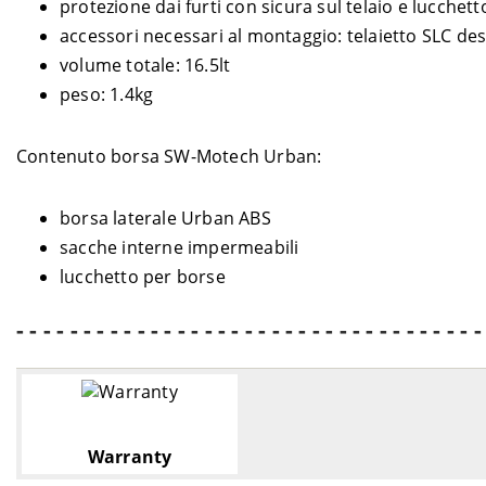
protezione dai furti con sicura sul telaio e lucchetto
accessori necessari al montaggio: telaietto SLC de
volume totale: 16.5lt
peso: 1.4kg
Contenuto borsa SW-Motech Urban:
borsa laterale Urban ABS
sacche interne impermeabili
lucchetto per borse
- - - - - - - - - - - - - - - - - - - - - - - - - - - - - - - - - - -
Warranty