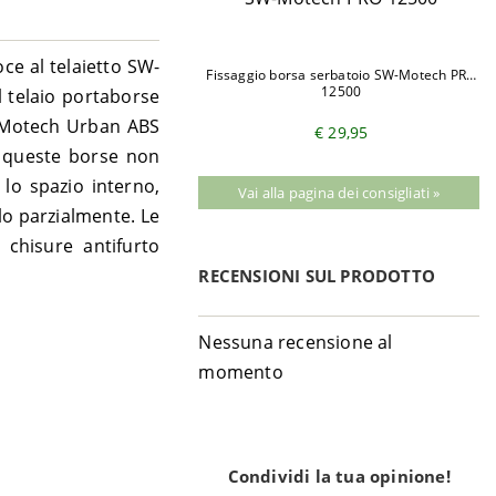
ce al telaietto SW-
Fissaggio borsa serbatoio SW-Motech PRO
12500
 telaio portaborse
SW-Motech Urban ABS
€ 29,95
, queste borse non
 lo spazio interno,
Vai alla pagina dei consigliati »
lo parzialmente. Le
 chisure antifurto
RECENSIONI SUL PRODOTTO
Nessuna recensione al
momento
Condividi la tua opinione!