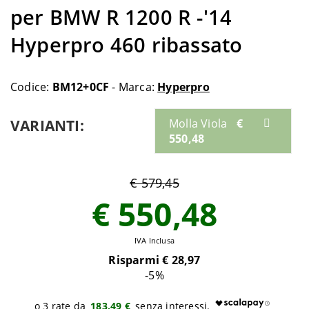
per BMW R 1200 R -'14
Hyperpro 460 ribassato
Codice:
BM12+0CF
- Marca:
Hyperpro
VARIANTI:
Molla Viola
€
550,48
€ 579,45
€ 550,48
IVA Inclusa
Risparmi €
28,97
-5
%
183,49 €