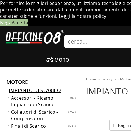
Per fornire le migliori esperienze, utilizziamo tecnologie 
permetterà di elaborare dati come il comportamento di nav
caratteristiche e funzioni.
Leggi la nostra policy
Nega
Accetta
Search
MOTO
Home
Catalogo
Motor
MOTORE
IMPIANTO
IMPIANTO DI SCARICO
Accessori - Ricambi
82
Impianto di Scarico
Collettori di Scarico -
257
Compensatori
Pagin
Finali di Scarico
635