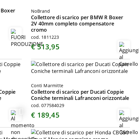
R Boxer
NoBrand
Collettore di scarico per BMW R Boxer
2V 40mm completo compensatore
cromo
cod. 1811223
€ 513,95
Conti Marmitte
 Coppie
Collettore di scarico per Ducati Coppie
e
Coniche terminali Lafranconi orizzontale
cod. 077584029
€ 189,45