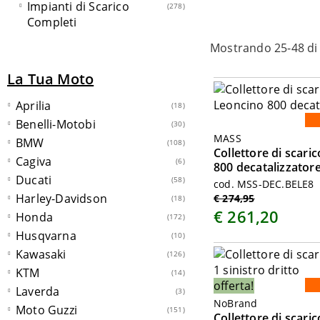
Impianti di Scarico
278
Completi
Mostrando 25-48 di
La Tua Moto
Aprilia
(18)
Benelli-Motobi
(30)
MASS
BMW
(108)
Collettore di scari
Cagiva
(6)
800 decatalizzator
Ducati
(58)
cod. MSS-DEC.BELE8
Harley-Davidson
€ 274,95
(18)
€ 261,20
Honda
(172)
Husqvarna
(10)
Kawasaki
(126)
KTM
(14)
offerta!
Laverda
(3)
NoBrand
Moto Guzzi
(151)
Collettore di scari