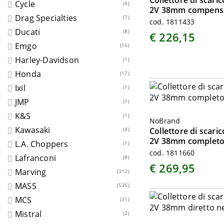
Collettore di scar
Cycle
(4)
2V 38mm compensa
Drag Specialties
(7)
cod. 1811433
Ducati
(8)
€ 226,15
Emgo
(16)
Harley-Davidson
(1)
Honda
(17)
Ixil
(1)
JMP
(1)
K&S
(1)
NoBrand
Kawasaki
(4)
Collettore di scar
2V 38mm completo
L.A. Choppers
(1)
cod. 1811660
Lafranconi
(8)
€ 269,95
Marving
(312)
MASS
(535)
MCS
(31)
Mistral
(2)