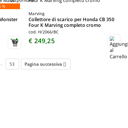
5 %
Marving
i Monster
Collettore di scarico per Honda CB 350
Four K Marving completo cromo
cod. H/2066/BC
€ 249,25
…
53
Pagina successiva