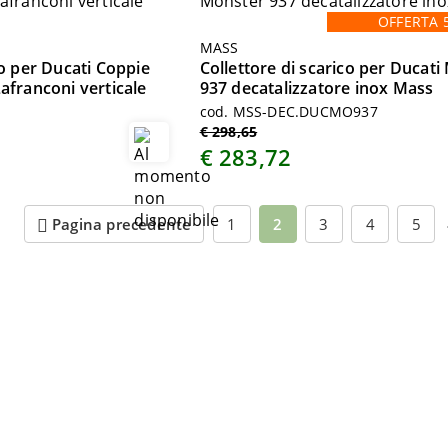
OFFERTA 
MASS
co per Ducati Coppie
Collettore di scarico per Ducat
afranconi verticale
937 decatalizzatore inox Mass
cod. MSS-DEC.DUCMO937
€ 298,65
€ 283,72
Pagina precedente
1
2
3
4
5