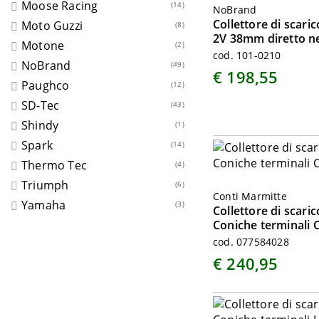
Moose Racing
(14)
NoBrand
Collettore di scar
Moto Guzzi
(8)
2V 38mm diretto n
Motone
(2)
cod. 101-0210
NoBrand
(49)
€ 198,55
Paughco
(12)
SD-Tec
(43)
Shindy
(1)
Spark
(14)
Thermo Tec
(4)
Triumph
(6)
Conti Marmitte
Yamaha
(3)
Collettore di scari
Coniche terminali C
cod. 077584028
€ 240,95