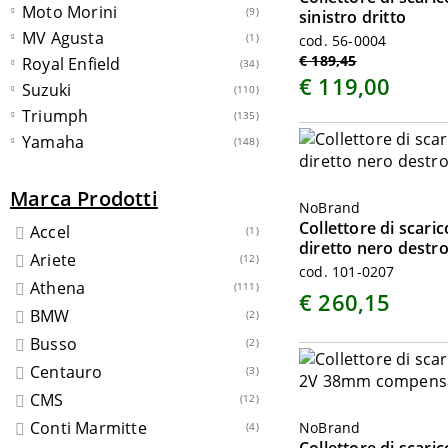
Moto Morini
(9)
sinistro dritto
MV Agusta
(1)
cod. 56-0004
€ 189,45
Royal Enfield
(34)
€ 119,00
Suzuki
(110)
Triumph
(135)
Yamaha
(148)
Marca Prodotti
NoBrand
Collettore di scar
Accel
(1)
diretto nero destr
Ariete
(12)
cod. 101-0207
Athena
(111)
€ 260,15
BMW
(2)
Busso
(2)
Centauro
(3)
CMS
(12)
Conti Marmitte
NoBrand
(4)