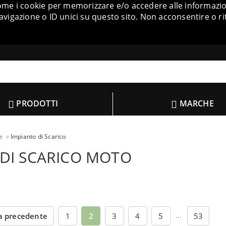
come i cookie per memorizzare e/o accedere alle informazion
igazione o ID unici su questo sito. Non acconsentire o ri
PRODOTTI
MARCHE
e
Impianto di Scarico
 DI SCARICO MOTO
…
a precedente
1
2
3
4
5
53