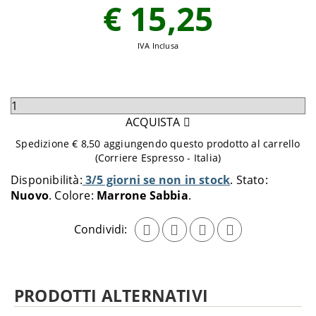
€ 15,25
IVA Inclusa
Seleziona
quantità
ACQUISTA
da
Spedizione € 8,50 aggiungendo questo prodotto al carrello
aggiungere
(Corriere Espresso - Italia)
al
Disponibilità:
3/5 giorni se non in stock
Stato:
carrello
Nuovo
Colore:
Marrone Sabbia
Condividi:
PRODOTTI ALTERNATIVI