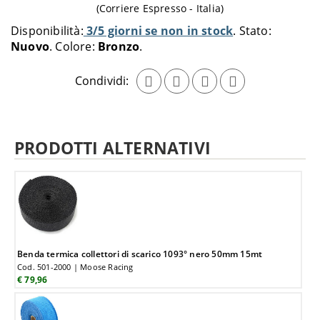
aggiungere
(Corriere Espresso - Italia)
al
Disponibilità:
3/5 giorni se non in stock
Stato:
carrello
Nuovo
Colore:
Bronzo
Condividi:
PRODOTTI ALTERNATIVI
Benda termica collettori di scarico 1093° nero 50mm 15mt
Cod. 501-2000 | Moose Racing
€ 79,96