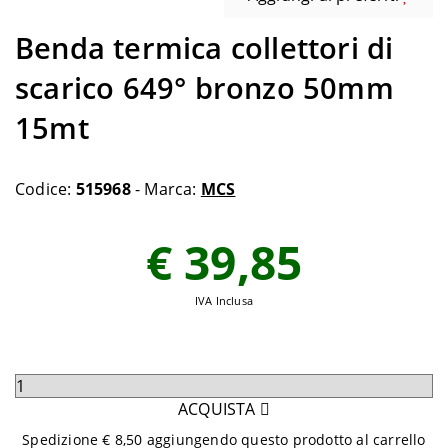
Benda termica collettori di
scarico 649° bronzo 50mm
15mt
Codice:
515968
- Marca:
MCS
€ 39,85
IVA Inclusa
Seleziona
quantità
ACQUISTA
da
Spedizione € 8,50 aggiungendo questo prodotto al carrello