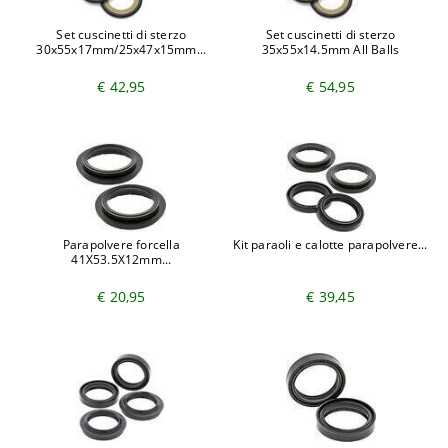
Set cuscinetti di sterzo
Set cuscinetti di sterzo
30x55x17mm/25x47x15mm...
35x55x14.5mm All Balls
€ 42,95
€ 54,95
Parapolvere forcella
Kit paraoli e calotte parapolvere...
41X53.5X12mm...
€ 20,95
€ 39,45