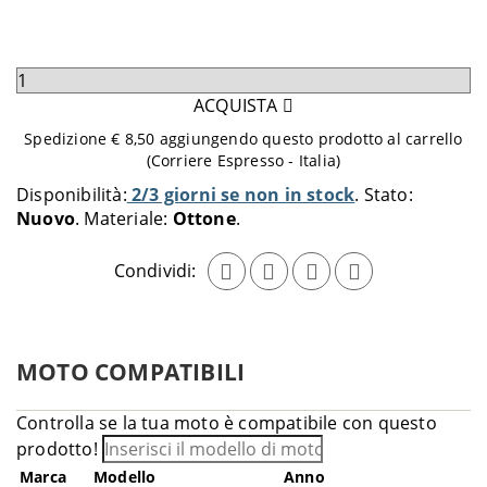
Seleziona
quantità
ACQUISTA
da
Spedizione € 8,50 aggiungendo questo prodotto al carrello
aggiungere
(Corriere Espresso - Italia)
al
Disponibilità:
2/3 giorni se non in stock
Stato:
carrello
Nuovo
Materiale:
Ottone
Condividi:
MOTO COMPATIBILI
Controlla se la tua moto è compatibile con questo
prodotto!
Marca
Modello
Anno