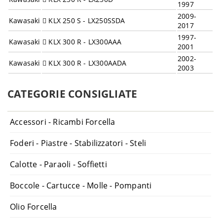
1997
2009-
Kawasaki
KLX 250 S - LX250SSDA
2017
1997-
Kawasaki
KLX 300 R - LX300AAA
2001
2002-
Kawasaki
KLX 300 R - LX300AADA
2003
1993-
Kawasaki
KLX 650 C - LX650C
1995
CATEGORIE CONSIGLIATE
1993-
Kawasaki
KLX 650 R - LX650A
1995
Accessori - Ricambi Forcella
1996-
Kawasaki
KLX 650 R - LX650DDA
2001
Foderi - Piastre - Stabilizzatori - Steli
1995-
Suzuki
DR 125 SE - SF44A
2000
Calotte - Paraoli - Soffietti
1990-
Suzuki
DR 350 - DK41A
1995
Boccole - Cartucce - Molle - Pompanti
1990-
Suzuki
DR 350 S - SK42B
1994
Olio Forcella
1994-
Suzuki
DR 350 SE - SK42B
1999