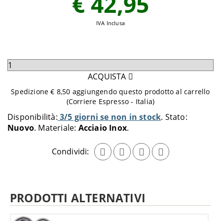
€ 42,95
IVA Inclusa
Seleziona
quantità
ACQUISTA
da
Spedizione € 8,50 aggiungendo questo prodotto al carrello
aggiungere
(Corriere Espresso - Italia)
al
Disponibilità:
3/5 giorni se non in stock
Stato:
carrello
Nuovo
Materiale:
Acciaio Inox
Condividi:
PRODOTTI ALTERNATIVI