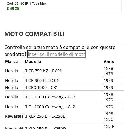
Cod. SSH901R | Tour Max
€ 49,25
MOTO COMPATIBILI
Controlla se la tua moto è compatibile con questo
prodotto!
Marca
Modello
Anno
1978-
Honda
CB 750 KZ - RC01
1979
Honda
CB 900 F - SC01
1979
Honda
CBX 1000 - CB1
1979
1978-
Honda
GL 1000 Goldwing - GL2
1979
Honda
GL 1000 Goldwing - GL2
1979
1993-
Kawasaki
KLX 250 E - LX250E
1995
1994-
Kawasaki
KLX 250 R - LX250D