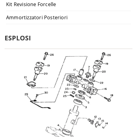
Kit Revisione Forcelle
1992-
Suzuki
DR 350 SH - SK42B
1994
Ammortizzatori Posteriori
1980-
Suzuki
DR 400 S - DR400
1981
1981-
Suzuki
DR 500 - DR500
ESPLOSI
1982
1983-
Suzuki
DR 500 S - DR500
1985
1992-
Suzuki
DR 650 R - SP44B
1995
1994-
Suzuki
DR 650 RE - SP45
1995
1990-
Suzuki
DR 650 RS - SP42B
1991
1991-
Suzuki
DR 650 RSE - SP43B
1996
Suzuki
DR 800 S Big - SR42B
1990
1991-
Suzuki
GN 250 - NJ42A
1999
1985-
Suzuki
GN 250 - NJ42AD
1990