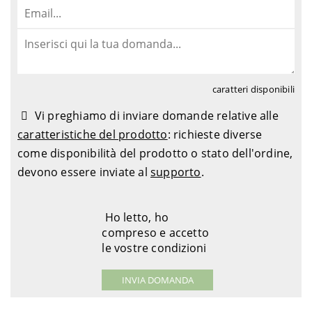
1997-
Suzuki
GSF 1200 S Bandit ABS - GV75A
2000
2007-
Suzuki
GSF 1250 Bandit - WVCH1221
2011
2007-
Suzuki
GSF 1250 Bandit ABS - WVCH1241
2012
caratteri disponibili
2007-
Suzuki
GSF 1250 S Bandit - WVCH1111
2010
Vi preghiamo di inviare domande relative alle
2007-
caratteristiche del prodotto
: richieste diverse
Suzuki
GSF 1250 S Bandit ABS - WVCH1131
2017
come disponibilità del prodotto o stato dell'ordine,
1991-
Suzuki
GSF 400 Bandit - GK75A
devono essere inviate al
supporto
.
1995
1991-
Suzuki
GSF 400 Bandit - GK75B
1995
Ho letto, ho
2000-
Suzuki
GSF 600 Bandit - A81121
compreso e accetto
2004
le vostre condizioni
1995-
Suzuki
GSF 600 Bandit - GN77B
1999
2000-
Suzuki
GSF 600 S Bandit - A81111
2004
1996-