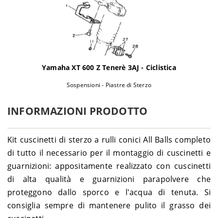
Suzuki
GN 400 - GN400
1980
1980-
Suzuki
GN 400 L - GN400
1982
1980-
Suzuki
GN 400 TD - GN400
1982
1983-
Yamaha XT 600 Z Tenerè 3AJ - Ciclistica
Suzuki
GR 650 Tempter - GP51A
1989
1983-
Sospensioni - Piastre di Sterzo
Suzuki
GR 650 X - GP51A
1989
1978-
INFORMAZIONI PRODOTTO
Suzuki
GS 1000 - GS1000
1980
1978-
Suzuki
GS 1000 E - GS1000
1979
Kit cuscinetti di sterzo a rulli conici All Balls completo
1980-
Suzuki
GS 1000 G - GS100G
di tutto il necessario per il montaggio di cuscinetti e
1981
guarnizioni: appositamente realizzato con cuscinetti
Suzuki
GS 1000 L - GS1000
1979
di alta qualità e guarnizioni parapolvere che
1979-
Suzuki
GS 1000 S - GS1000
1980
proteggono dallo sporco e l'acqua di tenuta. Si
1979-
consiglia sempre di mantenere pulito il grasso dei
Suzuki
GS 1100 E
1983