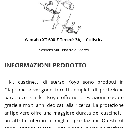
Suzuki
GN 400 - GN400
1980
1980-
Suzuki
GN 400 L - GN400
1982
1980-
Suzuki
GN 400 TD - GN400
1982
1983-
Yamaha XT 600 Z Tenerè 3AJ - Ciclistica
Suzuki
GR 650 Tempter - GP51A
1989
1983-
Sospensioni - Piastre di Sterzo
Suzuki
GR 650 X - GP51A
1989
1978-
INFORMAZIONI PRODOTTO
Suzuki
GS 1000 - GS1000
1980
1978-
Suzuki
GS 1000 E - GS1000
1979
I kit cuscinetti di sterzo Koyo sono prodotti in
1980-
Suzuki
GS 1000 G - GS100G
Giappone e vengono forniti completi di protezione
1981
parapolvere: i kit Koyo offrono prestazioni elevate
Suzuki
GS 1000 L - GS1000
1979
grazie a molti anni dedicati alla ricerca. La protezione
1979-
Suzuki
GS 1000 S - GS1000
1980
antipolvere offre una maggiore durata dei cuscinetti,
1979-
un attrito inferiore e migliori prestazioni. Questi kit
Suzuki
GS 1100 E
1983