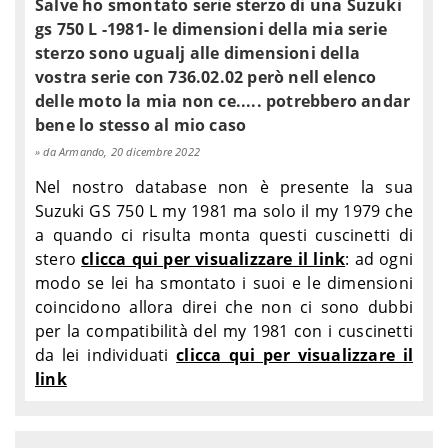
Salve ho smontato serie sterzo di una Suzuki
1997-
Suzuki
GSF 1200 S Bandit ABS - GV75A
gs 750 L -1981- le dimensioni della mia serie
2000
sterzo sono ugualj alle dimensioni della
2007-
Suzuki
GSF 1250 Bandit - WVCH1221
vostra serie con 736.02.02 però nell elenco
2011
delle moto la mia non ce..... potrebbero andar
2007-
Suzuki
GSF 1250 Bandit ABS - WVCH1241
2012
bene lo stesso al mio caso
2007-
da Armando, 20 dicembre 2022
Suzuki
GSF 1250 S Bandit - WVCH1111
2010
Nel nostro database non è presente la sua
2007-
Suzuki
GSF 1250 S Bandit ABS - WVCH1131
2017
Suzuki GS 750 L my 1981 ma solo il my 1979 che
1991-
a quando ci risulta monta questi cuscinetti di
Suzuki
GSF 400 Bandit - GK75A
1995
stero
clicca qui per visualizzare il link
: ad ogni
1991-
modo se lei ha smontato i suoi e le dimensioni
Suzuki
GSF 400 Bandit - GK75B
1995
coincidono allora direi che non ci sono dubbi
2000-
Suzuki
GSF 600 Bandit - A81121
per la compatibilità del my 1981 con i cuscinetti
2004
da lei individuati
clicca qui per visualizzare il
1995-
Suzuki
GSF 600 Bandit - GN77B
link
1999
2000-
Suzuki
GSF 600 S Bandit - A81111
2004
1996-