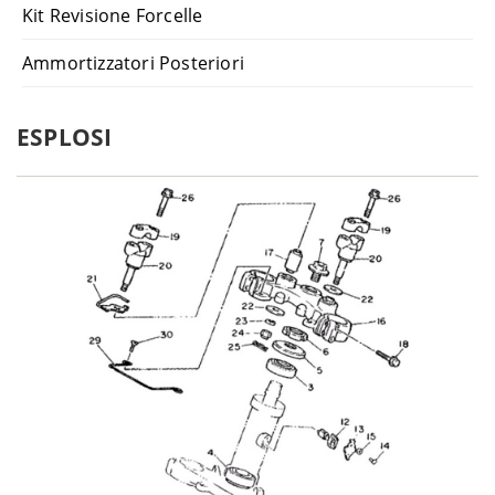
Kit Revisione Forcelle
1992-
Suzuki
DR 350 SH - SK42B
1994
Ammortizzatori Posteriori
1980-
Suzuki
DR 400 S - DR400
1981
1981-
Suzuki
DR 500 - DR500
ESPLOSI
1982
1983-
Suzuki
DR 500 S - DR500
1985
1992-
Suzuki
DR 650 R - SP44B
1995
1994-
Suzuki
DR 650 RE - SP45
1995
1990-
Suzuki
DR 650 RS - SP42B
1991
1991-
Suzuki
DR 650 RSE - SP43B
1996
Suzuki
DR 800 S Big - SR42B
1990
1991-
Suzuki
GN 250 - NJ42A
1999
1985-
Suzuki
GN 250 - NJ42AD
1990