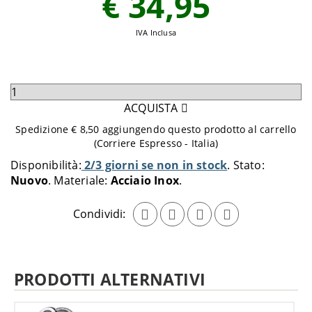
€ 34,95
IVA Inclusa
Seleziona
quantità
ACQUISTA
da
Spedizione € 8,50 aggiungendo questo prodotto al carrello
aggiungere
(Corriere Espresso - Italia)
al
Disponibilità:
2/3 giorni se non in stock
Stato:
carrello
Nuovo
Materiale:
Acciaio Inox
Condividi:
PRODOTTI ALTERNATIVI