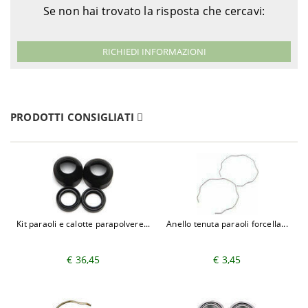
Suzuki
GSF 600 S Bandit - GN77B
Se non hai trovato la risposta che cercavi:
1999
2005-
Suzuki
GSF 650 Bandit - WVB51121
2006
RICHIEDI INFORMAZIONI
2007-
Suzuki
GSF 650 Bandit - WVCJ1221
2008
2009-
Suzuki
GSF 650 Bandit - WVCZ1231
2013
PRODOTTI CONSIGLIATI
2005-
Suzuki
GSF 650 Bandit ABS - WVB51141
2006
2007-
Suzuki
GSF 650 Bandit ABS - WVCJ1241
2008
2009-
Suzuki
GSF 650 Bandit ABS - WVCZ1121
2013
2005-
Suzuki
GSF 650 S Bandit - WVB51111
2006
Kit paraoli e calotte parapolvere...
Anello tenuta paraoli forcella...
2007-
Suzuki
GSF 650 S Bandit - WVCJ1111
2008
€ 36,45
€ 3,45
2009-
Suzuki
GSF 650 S Bandit - WVCZ1111
2014
2005-
Suzuki
GSF 650 S Bandit ABS - WVB51131
2006