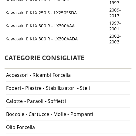
1997
2009-
Kawasaki
KLX 250 S - LX250SSDA
2017
1997-
Kawasaki
KLX 300 R - LX300AAA
2001
2002-
Kawasaki
KLX 300 R - LX300AADA
2003
1993-
Kawasaki
KLX 650 C - LX650C
1995
CATEGORIE CONSIGLIATE
1993-
Kawasaki
KLX 650 R - LX650A
1995
Accessori - Ricambi Forcella
1996-
Kawasaki
KLX 650 R - LX650DDA
2001
Foderi - Piastre - Stabilizzatori - Steli
1995-
Suzuki
DR 125 SE - SF44A
2000
Calotte - Paraoli - Soffietti
1990-
Suzuki
DR 350 - DK41A
1995
Boccole - Cartucce - Molle - Pompanti
1990-
Suzuki
DR 350 S - SK42B
1994
Olio Forcella
1994-
Suzuki
DR 350 SE - SK42B
1999