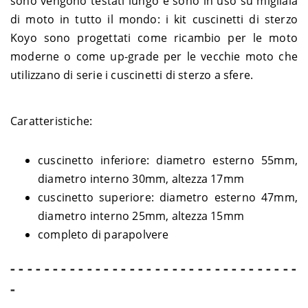
sono vengono testati lungo e sono in uso su migliaia
Suzuki
GS 1100 G
1982
di moto in tutto il mondo: i kit cuscinetti di sterzo
Suzuki
GS 450 E - GL51F
1988
Koyo sono progettati come ricambio per le moto
1980-
Suzuki
GS 450 E - GS450
1983
moderne o come up-grade per le vecchie moto che
1985-
utilizzano di serie i cuscinetti di sterzo a sfere.
Suzuki
GS 450 L - GL51D
1987
1980-
Suzuki
GS 450 L - GS450
1983
Caratteristiche:
Suzuki
GS 450 S - GL51F
1988
Suzuki
GS 450 S - GS450
1980
cuscinetto inferiore: diametro esterno 55mm,
1981-
Suzuki
GS 450 T - GS450
1983
diametro interno 30mm, altezza 17mm
2001-
Suzuki
GS 500 E - BK1111
cuscinetto superiore: diametro esterno 47mm,
2003
diametro interno 25mm, altezza 15mm
1989-
Suzuki
GS 500 E - GM51B
1999
completo di parapolvere
1980-
Suzuki
GS 550 E - GS550E
1981
- - - - - - - - - - - - - - - - - - - - - - - - - - - - - - - - - -
Suzuki
GS 550 L - GS550E
1980
-
1981-
Suzuki
GS 550 M Katana - GS550M
1983