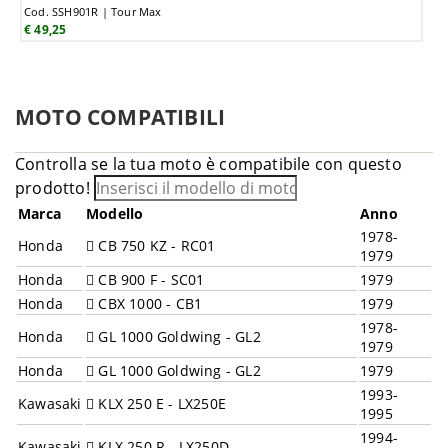
Cod. SSH901R | Tour Max
€ 49,25
MOTO COMPATIBILI
Controlla se la tua moto è compatibile con questo
prodotto!
Marca
Modello
Anno
1978-
Honda
CB 750 KZ - RC01
1979
Honda
CB 900 F - SC01
1979
Honda
CBX 1000 - CB1
1979
1978-
Honda
GL 1000 Goldwing - GL2
1979
Honda
GL 1000 Goldwing - GL2
1979
1993-
Kawasaki
KLX 250 E - LX250E
1995
1994-
Kawasaki
KLX 250 R - LX250D