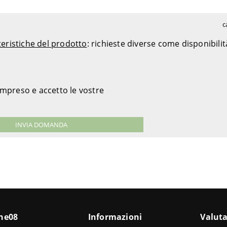
c
teristiche del prodotto
: richieste diverse come disponibili
ompreso e accetto le vostre
ine08
Informazioni
Valuta