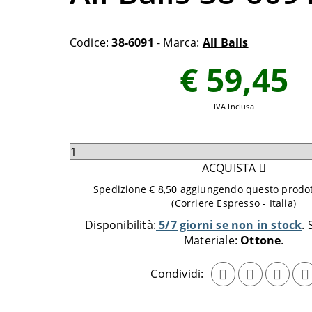
Codice:
38-6091
- Marca:
All Balls
€ 59,45
IVA Inclusa
Seleziona
quantità
ACQUISTA
da
Spedizione € 8,50 aggiungendo questo prodott
aggiungere
(Corriere Espresso - Italia)
al
Disponibilità:
5/7 giorni se non in stock
carrello
Materiale:
Ottone
Condividi: