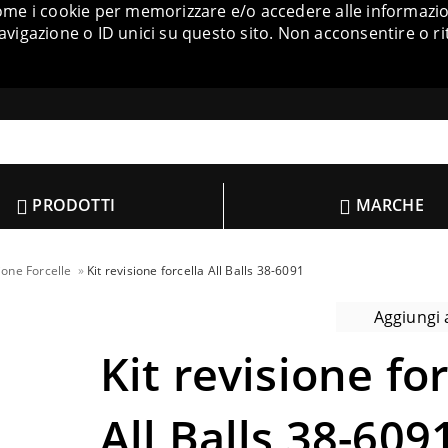
come i cookie per memorizzare e/o accedere alle informazion
igazione o ID unici su questo sito. Non acconsentire o ri
PRODOTTI
MARCHE
ione Forcelle
Kit revisione forcella All Balls 38-6091
Aggiungi a
Kit revisione for
All Balls 38-609