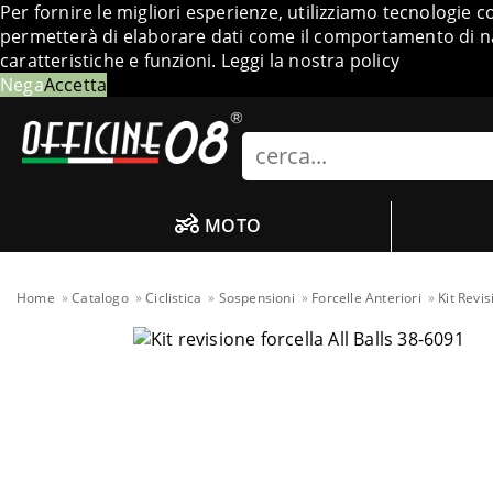
Per fornire le migliori esperienze, utilizziamo tecnologie 
permetterà di elaborare dati come il comportamento di nav
caratteristiche e funzioni.
Leggi la nostra policy
Nega
Accetta
Search
MOTO
Home
Catalogo
Ciclistica
Sospensioni
Forcelle Anteriori
Kit Revis