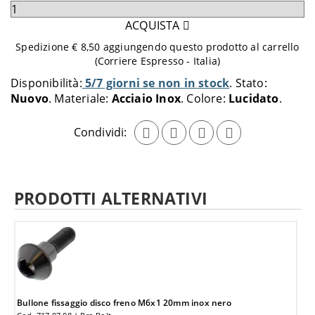
Seleziona
quantità
ACQUISTA
da
Spedizione € 8,50 aggiungendo questo prodotto al carrello
aggiungere
(Corriere Espresso - Italia)
al
Disponibilità:
5/7 giorni se non in stock
Stato:
carrello
Nuovo
Materiale:
Acciaio Inox
Colore:
Lucidato
Condividi:
PRODOTTI ALTERNATIVI
Bullone fissaggio disco freno M6x1 20mm inox nero