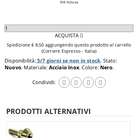
IVA Inclusa
Seleziona
quantità
ACQUISTA
da
Spedizione € 8,50 aggiungendo questo prodotto al carrello
aggiungere
(Corriere Espresso - Italia)
al
Disponibilità:
5/7 giorni se non in stock
Stato:
carrello
Nuovo
Materiale:
Acciaio Inox
Colore:
Nero
Condividi:
PRODOTTI ALTERNATIVI