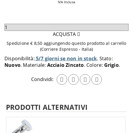
IVA Inclusa
Seleziona
quantità
ACQUISTA
da
Spedizione € 8,50 aggiungendo questo prodotto al carrello
aggiungere
(Corriere Espresso - Italia)
al
Disponibilità:
5/7 giorni se non in stock
Stato:
carrello
Nuovo
Materiale:
Acciaio Zincato
Colore:
Grigio
Condividi:
PRODOTTI ALTERNATIVI