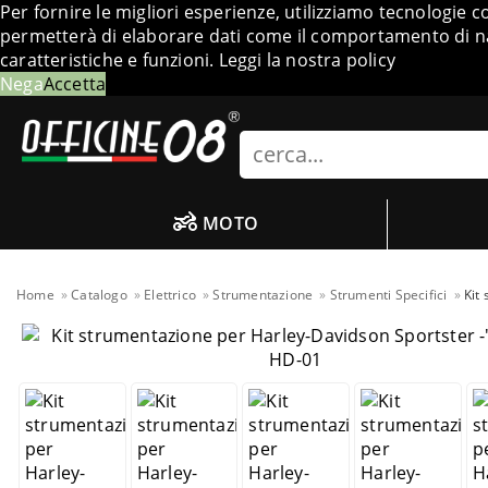
Per fornire le migliori esperienze, utilizziamo tecnologie 
permetterà di elaborare dati come il comportamento di nav
caratteristiche e funzioni.
Leggi la nostra policy
Nega
Accetta
Search
MOTO
Home
Catalogo
Elettrico
Strumentazione
Strumenti Specifici
Kit