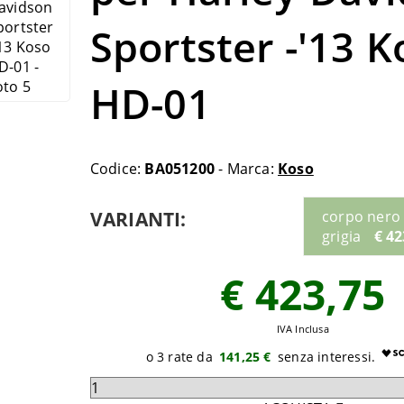
Sportster -'13 K
HD-01
Codice:
BA051200
- Marca:
Koso
VARIANTI:
corpo nero 
grigia
€ 42
€ 423,75
IVA Inclusa
141,25 €
Seleziona