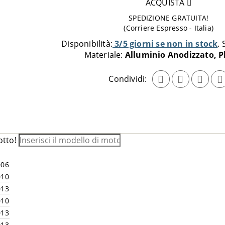
quantità
ACQUISTA
da
SPEDIZIONE GRATUITA!
aggiungere
(Corriere Espresso - Italia)
al
Disponibilità:
3/5 giorni se non in stock
carrello
Materiale:
Alluminio Anodizzato, P
Condividi:
otto!
006
010
013
010
013
013