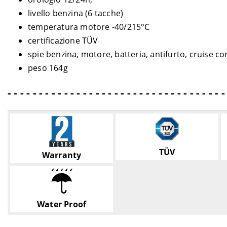
livello benzina (6 tacche)
temperatura motore -40/215°C
certificazione TÜV
spie benzina, motore, batteria, antifurto, cruise co
peso 164g
- - - - - - - - - - - - - - - - - - - - - - - - - - - - - - - - - - -
TÜV
Warranty
Water Proof