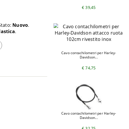
€ 39,45
Stato:
Nuovo
lastica
Cavo contachilometri per Harley-
Davidson...
€ 74,75
Cavo contachilometri per Harley-
Davidson...
€ 32,75