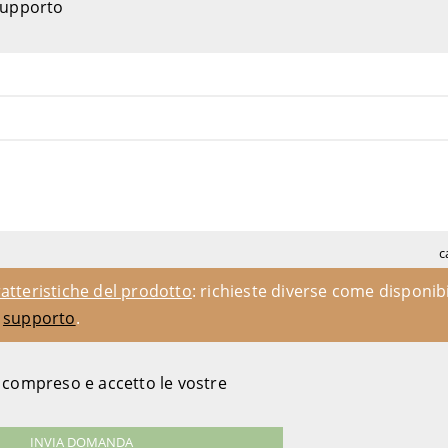
 supporto
c
atteristiche del prodotto
: richieste diverse come disponibi
l
supporto
.
o compreso e accetto le vostre