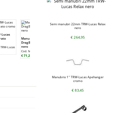
Semi manubri 22mm TRW-Lucas Relax
nero
W-Lucas
€ 264,95
rato
Manubrio 1'' TRW-Lucas
DragBar medio con incavi
nero
 TRW-Lucas
Cod. MCL123SKK | TRW-Lucas
€ 71,25
Manubrio 1'' TRW-Lucas Apehanger
cromo
€ 83,45