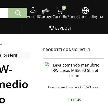
0
Accedi
Garage
Carrello
Spedizione e lingua
ESPLOSI
mo
PRODOTTI CONSIGLIATI
i preferiti
RW-
medio
Leva comando manubrio TRW Lucas...
o
€ 119,45