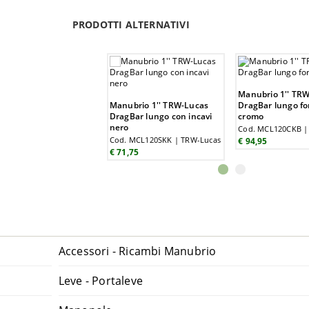
PRODOTTI ALTERNATIVI
Manubrio 1'' TR
Manubrio 1'' TRW-Lucas
DragBar lungo fo
DragBar lungo con incavi
cromo
nero
Cod. MCL120CKB |
Cod. MCL120SKK | TRW-Lucas
€ 94,95
€ 71,75
Accessori - Ricambi Manubrio
Leve - Portaleve