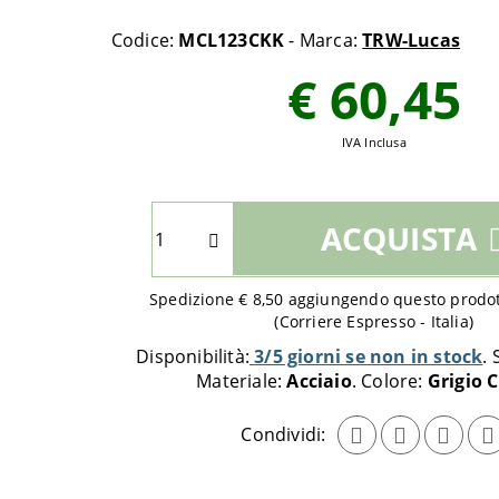
Codice:
MCL123CKK
- Marca:
TRW-Lucas
€ 60,45
IVA Inclusa
Seleziona
ACQUISTA
quantità
da
aggiungere
Spedizione € 8,50 aggiungendo questo prodott
al
(Corriere Espresso - Italia)
carrello
Disponibilità:
3/5 giorni se non in stock
Materiale:
Acciaio
Colore:
Grigio 
Condividi: