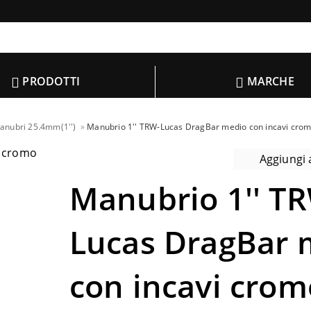
PRODOTTI
MARCHE
anubri 25.4mm(1'')
Manubrio 1'' TRW-Lucas DragBar medio con incavi cro
Aggiungi a
Manubrio 1'' T
Lucas DragBar 
con incavi crom