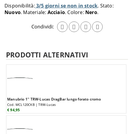
al
Disponibilità:
3/5 giorni se non in stock
Stato:
carrello
Nuovo
Materiale:
Acciaio
Colore:
Nero
Condividi:
PRODOTTI ALTERNATIVI
Manubrio 1'' TRW-Lucas DragBar lungo forato cromo
Cod. MCL120CKB | TRW-Lucas
€ 94,95