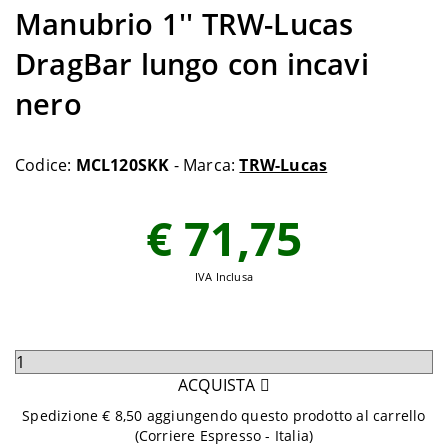
Manubrio 1'' TRW-Lucas
DragBar lungo con incavi
nero
Codice:
MCL120SKK
- Marca:
TRW-Lucas
€ 71,75
IVA Inclusa
Seleziona
quantità
ACQUISTA
da
Spedizione € 8,50 aggiungendo questo prodotto al carrello
aggiungere
(Corriere Espresso - Italia)