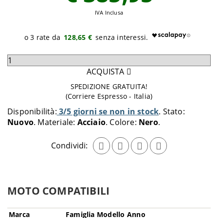
IVA Inclusa
128,65 €
Seleziona
quantità
ACQUISTA
da
SPEDIZIONE GRATUITA!
aggiungere
(Corriere Espresso - Italia)
al
Disponibilità:
3/5 giorni se non in stock
Stato:
carrello
Nuovo
Materiale:
Acciaio
Colore:
Nero
Condividi:
MOTO COMPATIBILI
Marca
Famiglia
Modello
Anno