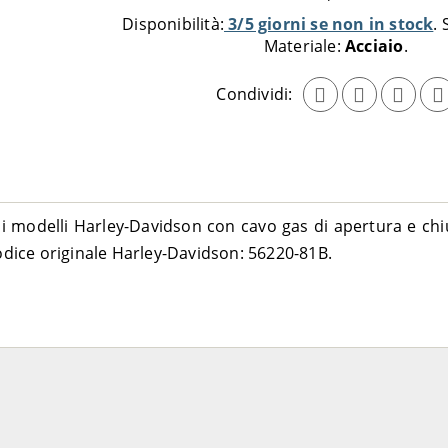
al
Disponibilità:
3/5 giorni se non in stock
carrello
Materiale:
Acciaio
Condividi:
 modelli Harley-Davidson con cavo gas di apertura e chi
dice originale Harley-Davidson: 56220-81B.