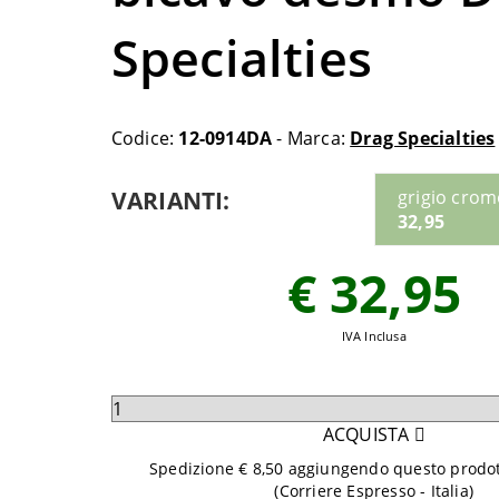
Specialties
Codice:
12-0914DA
- Marca:
Drag Specialties
VARIANTI:
grigio cro
32,95
€ 32,95
IVA Inclusa
Seleziona
quantità
ACQUISTA
da
Spedizione € 8,50 aggiungendo questo prodott
aggiungere
(Corriere Espresso - Italia)