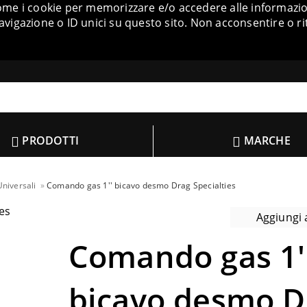
come i cookie per memorizzare e/o accedere alle informazion
igazione o ID unici su questo sito. Non acconsentire o ri
PRODOTTI
MARCHE
niversali
Comando gas 1'' bicavo desmo Drag Specialties
Aggiungi a
Comando gas 1'
bicavo desmo D