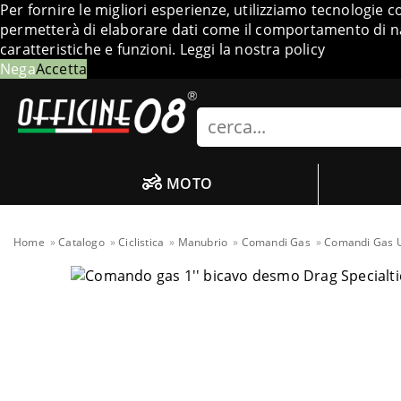
Per fornire le migliori esperienze, utilizziamo tecnologie 
permetterà di elaborare dati come il comportamento di nav
caratteristiche e funzioni.
Leggi la nostra policy
Nega
Accetta
Search
MOTO
Home
Catalogo
Ciclistica
Manubrio
Comandi Gas
Comandi Gas U