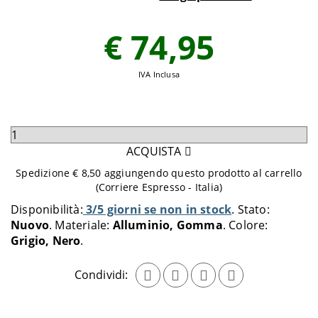
€ 74,95
IVA Inclusa
Seleziona
quantità
ACQUISTA
da
Spedizione € 8,50 aggiungendo questo prodotto al carrello
aggiungere
(Corriere Espresso - Italia)
al
Disponibilità:
3/5 giorni se non in stock
Stato:
carrello
Nuovo
Materiale:
Alluminio, Gomma
Colore:
Grigio, Nero
Condividi: