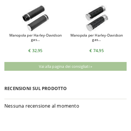
Davidson
FLTRXS ABS - KTP
2023
Harley-
1868 Road King Special
2019-
TOURING
Davidson
FLHRXS ABS - KVP
2023
Harley-
1868 Street Glide Special
2019-
TOURING
Davidson
FLHXS ABS - KRP
2023
Harley-
1868 Ultra Limited FLHTK ABS
2019-
Manopola per Harley-Davidson
Manopola per Harley-Davidson
TOURING
gas...
gas...
Davidson
- KEF
2023
€ 32,95
€ 74,95
Vai alla pagina dei consigliati »
RECENSIONI SUL PRODOTTO
Nessuna recensione al momento