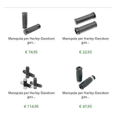
Harley-
1750 Electra Glide Ultra
2017-
TOURING
Davidson
Limited Low FLHTKL ABS - KKD
2018
Harley-
1750 Road Glide FLTRX ABS -
2018-
TOURING
Davidson
KHC
2019
Harley-
1750 Road Glide Special
TOURING
2017
Davidson
FLTRXS ABS - KTC
Harley-
1750 Road Glide Ultra FLTRU
TOURING
2017
Manopola per Harley-Davidson
Manopola per Harley-Davidson
Davidson
ABS - FL3
gas...
gas...
Harley-
1750 Road King Classic FLHRC
TOURING
2017
Davidson
ABS - FRC
€ 74,95
€ 22,95
Harley-
1750 Road King FLHR ABS -
TOURING
2017
Davidson
FBC
Harley-
1750 Road King Special
TOURING
2017
Davidson
FLHRXS ABS - KVC
Harley-
1750 Street Glide FLHX ABS -
2018-
TOURING
Davidson
KBC
2019
Harley-
1750 Street Glide Special
Manopola per Harley-Davidson
Manopola per Harley-Davidson
TOURING
2017
Davidson
FLHXS ABS - KRC
gas...
gas...
Harley-
1868 Road Glide Limited
2020-
TOURING
€ 114,95
€ 47,95
Davidson
FLTRK ABS - KZF
2023
Harley-
1868 Road Glide Special
2019-
TOURING