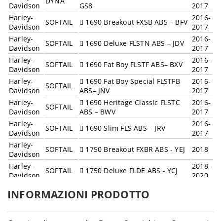
DYNA
Davidson
GS8
2017
Harley-
2016-
SOFTAIL
1690 Breakout FXSB ABS – BFV
Davidson
2017
Harley-
2016-
SOFTAIL
1690 Deluxe FLSTN ABS – JDV
Davidson
2017
Harley-
2016-
SOFTAIL
1690 Fat Boy FLSTF ABS– BXV
Davidson
2017
Harley-
1690 Fat Boy Special FLSTFB
2016-
SOFTAIL
Davidson
ABS– JNV
2017
Harley-
1690 Heritage Classic FLSTC
2016-
SOFTAIL
Davidson
ABS – BWV
2017
Harley-
2016-
SOFTAIL
1690 Slim FLS ABS – JRV
Davidson
2017
Harley-
SOFTAIL
1750 Breakout FXBR ABS - YEJ
2018
Davidson
Harley-
2018-
SOFTAIL
1750 Deluxe FLDE ABS - YCJ
Davidson
2020
Harley-
2018-
SOFTAIL
1750 Fat Bob FXFB ABS - YKJ
INFORMAZIONI PRODOTTO
Davidson
2020
Harley-
2018-
SOFTAIL
1750 Fat Boy FLFB ABS - YFJ
Davidson
2020