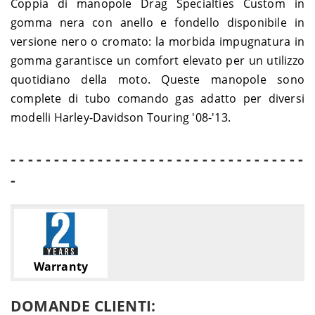
Coppia di manopole Drag Specialties Custom in
Harley-
1750 Heritage Classic FLHC
2018-
SOFTAIL
gomma nera con anello e fondello disponibile in
Davidson
ABS - YAJ
2022
versione nero o cromato: la morbida impugnatura in
Harley-
2018-
SOFTAIL
1750 Low Rider FXLR ABS - YNJ
Davidson
2020
gomma garantisce un comfort elevato per un utilizzo
Harley-
2018-
quotidiano della moto. Queste manopole sono
SOFTAIL
1750 Slim FLSL ABS - YDJ
Davidson
2021
complete di tubo comando gas adatto per diversi
Harley-
1750 Sport Glide FLSB ABS -
2018-
SOFTAIL
modelli Harley-Davidson Touring '08-'13.
Davidson
YMJ
2022
Harley-
2020-
SOFTAIL
1750 Standard FXST ABS - BVJ
Davidson
2022
- - - - - - - - - - - - - - - - - - - - - - - - - - - - - - - - - -
Harley-
1750 Street Bob FXBB ABS -
2018-
SOFTAIL
-
Davidson
ST1
2020
Harley-
1800 Fat Boy Special FLSTFBS
2016-
SOFTAIL
Davidson
ABS - JT9
2017
Harley-
1800 Low Rider FXDLS ABS -
2020-
SOFTAIL
Davidson
GS8
2021
Harley-
2016-
SOFTAIL
1800 Slim FLSS ABS - JS9
Warranty
Davidson
2017
Harley-
1868 Breakout FXBRS ABS -
2018-
SOFTAIL
Davidson
YHK
2022
DOMANDE CLIENTI:
Harley-
2018-