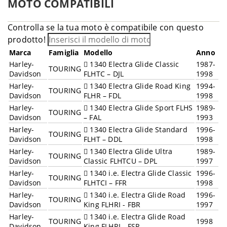
MOTO COMPATIBILI
Controlla se la tua moto è compatibile con questo
prodotto!
Marca
Famiglia
Modello
Anno
Harley-
1340 Electra Glide Classic
1987-
TOURING
Davidson
FLHTC – DJL
1998
Harley-
1340 Electra Glide Road King
1994-
TOURING
Davidson
FLHR – FDL
1998
Harley-
1340 Electra Glide Sport FLHS
1989-
TOURING
Davidson
– FAL
1993
Harley-
1340 Electra Glide Standard
1996-
TOURING
Davidson
FLHT – DDL
1998
Harley-
1340 Electra Glide Ultra
1989-
TOURING
Davidson
Classic FLHTCU – DPL
1997
Harley-
1340 i.e. Electra Glide Classic
1996-
TOURING
Davidson
FLHTCI – FFR
1998
Harley-
1340 i.e. Electra Glide Road
1996-
TOURING
Davidson
King FLHRI - FBR
1997
Harley-
1340 i.e. Electra Glide Road
TOURING
1998
Davidson
King FLHRI - FSR