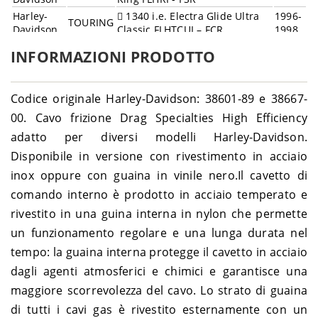
Harley-
1340 i.e. Electra Glide Ultra
1996-
TOURING
Davidson
Classic FLHTCUI – FCR
1998
Harley-
1340 Tour Glide Classic FLTC
1989-
TOURING
INFORMAZIONI PRODOTTO
Davidson
– DB
1993
Harley-
1340 Tour Glide Ultra Classic
1989-
TOURING
Davidson
FLTCU – DM
1993
Codice originale Harley-Davidson: 38601-89 e 38667-
Harley-
1450 Electra Glide Classic
2002-
TOURING
00. Cavo frizione Drag Specialties High Efficiency
Davidson
FLHTC – DJV
2003
adatto per diversi modelli Harley-Davidson.
Harley-
1450 Electra Glide Standard
1999-
TOURING
Davidson
FLHT – DDV
2003
Disponibile in versione con rivestimento in acciaio
Harley-
1450 i.e. Electra Glide Classic
inox oppure con guaina in vinile nero.Il cavetto di
TOURING
2004
Davidson
FLHTCI – FFW
comando interno è prodotto in acciaio temperato e
Harley-
1450 i.e. Electra Glide Ultra
1999-
TOURING
rivestito in una guina interna in nylon che permette
Davidson
Classic FLHTCUI – FCW
2006
Harley-
1450 i.e. Road Glide FLTRI –
1999-
un funzionamento regolare e una lunga durata nel
TOURING
Davidson
FSW
2001
tempo: la guaina interna protegge il cavetto in acciaio
Harley-
1450 i.e. Road King Classic
1999-
TOURING
dagli agenti atmosferici e chimici e garantisce una
Davidson
FLHRCI – FRW
2006
maggiore scorrevolezza del cavo. Lo strato di guaina
Harley-
1450 i.e. Road King Custom
2004-
TOURING
Davidson
FLHRSI – FYW
2006
di tutti i cavi gas è rivestito esternamente con un