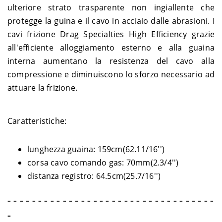
Harley-
1450 i.e. Road King FLHRI –
2004-
ulteriore strato trasparente non ingiallente che
TOURING
Davidson
FBW
2006
protegge la guina e il cavo in acciaio dalle abrasioni. I
Harley-
1450 i.e. Street Glide FLHXI –
TOURING
2006
Davidson
KBW
cavi frizione Drag Specialties High Efficiency grazie
Harley-
1999-
all'efficiente alloggiamento esterno e alla guaina
TOURING
1450 Road King FLHR – FDV
Davidson
2003
interna aumentano la resistenza del cavo alla
compressione e diminuiscono lo sforzo necessario ad
attuare la frizione.
Caratteristiche:
lunghezza guaina: 159cm(62.11/16'')
corsa cavo comando gas: 70mm(2.3/4'')
distanza registro: 64.5cm(25.7/16'')
- - - - - - - - - - - - - - - - - - - - - - - - - - - - - - - - - -
-