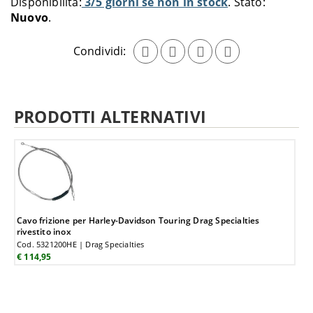
Disponibilità:
3/5 giorni se non in stock
Stato:
carrello
Nuovo
Condividi:
PRODOTTI ALTERNATIVI
Cavo frizione per Harley-Davidson Touring Drag Specialties
rivestito inox
Cod. 5321200HE | Drag Specialties
€ 114,95