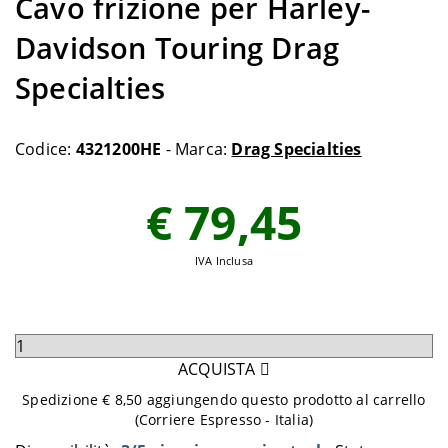
Cavo frizione per Harley-
Davidson Touring Drag
Specialties
Codice:
4321200HE
- Marca:
Drag Specialties
€ 79,45
IVA Inclusa
Seleziona
quantità
ACQUISTA
da
Spedizione € 8,50 aggiungendo questo prodotto al carrello
aggiungere
(Corriere Espresso - Italia)
al