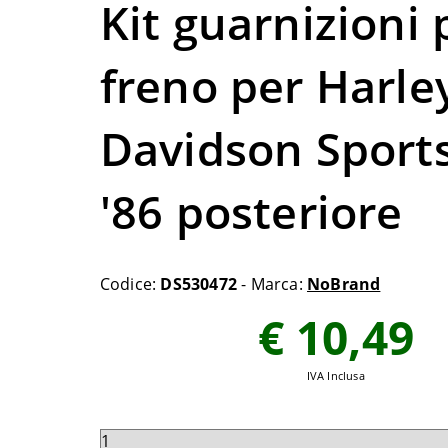
Kit guarnizioni 
freno per Harle
Davidson Sport
'86 posteriore
Codice:
DS530472
- Marca:
NoBrand
€ 10,49
IVA Inclusa
Seleziona