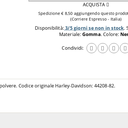
quantità
ACQUISTA
da
Spedizione € 8,50 aggiungendo questo prodott
aggiungere
(Corriere Espresso - Italia)
al
Disponibilità:
3/5 giorni se non in stock
carrello
Materiale:
Gomma
Colore:
Ne
Condividi:
polvere. Codice originale Harley-Davidson: 44208-82.