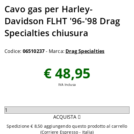
Cavo gas per Harley-
Davidson FLHT '96-'98 Drag
Specialties chiusura
Codice:
06510237
- Marca:
Drag Specialties
€ 48,95
IVA Inclusa
Seleziona
quantità
ACQUISTA
da
Spedizione € 8,50 aggiungendo questo prodotto al carrello
aggiungere
(Corriere Espresso - Italia)