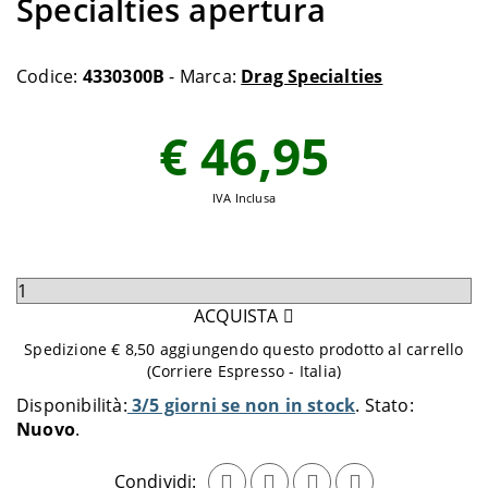
Specialties apertura
Codice:
4330300B
- Marca:
Drag Specialties
€ 46,95
IVA Inclusa
Seleziona
quantità
ACQUISTA
da
Spedizione € 8,50 aggiungendo questo prodotto al carrello
aggiungere
(Corriere Espresso - Italia)
al
Disponibilità:
3/5 giorni se non in stock
Stato:
carrello
Nuovo
Condividi: