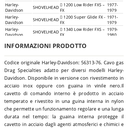
Harley-
1200 Low Rider FXS –
1977-
SHOVELHEAD
Davidson
FX
1979
Harley-
1200 Super Glide FX -
1971-
SHOVELHEAD
Davidson
FX
1979
Harley-
1340 Low Rider FXS –
1979-
SHOVELHEAD
Davidson
FX
1980
Harley-
1340 Sturgis FXB –
SHOVELHEAD
1980
INFORMAZIONI PRODOTTO
Davidson
FXB
Harley-
1340 Super Glide FXE
1979-
SHOVELHEAD
Davidson
– FX
1980
Codice originale Harley-Davidson: 56313-76. Cavo gas
Harley-
1340 Wide Glide
SHOVELHEAD
1980
Drag Specialties adatto per diversi modelli Harley-
Davidson
FXWG
Davidson. Disponibile in versione con rivestimento in
acciaio inox oppure con guaina in vinile nero.Il
cavetto di comando interno è prodotto in acciaio
temperato e rivestito in una guina interna in nylon
che permette un funzionamento regolare e una lunga
durata nel tempo: la guaina interna protegge il
cavetto in acciaio dagli agenti atmosferici e chimici e