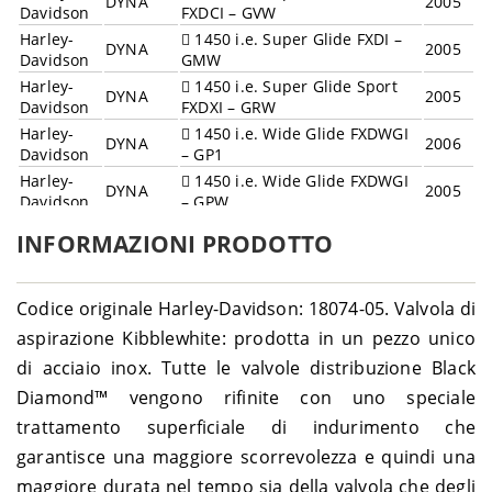
DYNA
2005
Davidson
FXDCI – GVW
Harley-
1450 i.e. Super Glide FXDI –
DYNA
2005
Davidson
GMW
Harley-
1450 i.e. Super Glide Sport
DYNA
2005
Davidson
FXDXI – GRW
Harley-
1450 i.e. Wide Glide FXDWGI
DYNA
2006
Davidson
– GP1
Harley-
1450 i.e. Wide Glide FXDWGI
DYNA
2005
Davidson
– GPW
Harley-
DYNA
1584 Fat Bob FXDF ABS – GY4
2012
INFORMAZIONI PRODOTTO
Davidson
Harley-
2008-
DYNA
1584 Fat Bob FXDF – GY4
Davidson
2011
Codice originale Harley-Davidson: 18074-05. Valvola di
Harley-
2008-
DYNA
1584 Low Rider FXDL – GN4
aspirazione Kibblewhite: prodotta in un pezzo unico
Davidson
2009
di acciaio inox. Tutte le valvole distribuzione Black
Harley-
1584 Street Bob FXDB ABS –
2012-
DYNA
Davidson
GX4
2013
Diamond™ vengono rifinite con uno speciale
Harley-
2007-
trattamento superficiale di indurimento che
DYNA
1584 Street Bob FXDB – GX4
Davidson
2011
garantisce una maggiore scorrevolezza e quindi una
Harley-
1584 Super Glide Custom
2012-
DYNA
maggiore durata nel tempo sia della valvola che degli
Davidson
FXDC ABS – GV4
2013