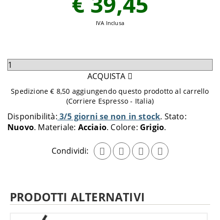
€ 39,45
IVA Inclusa
Seleziona
quantità
ACQUISTA
da
Spedizione € 8,50 aggiungendo questo prodotto al carrello
aggiungere
(Corriere Espresso - Italia)
al
Disponibilità:
3/5 giorni se non in stock
Stato:
carrello
Nuovo
Materiale:
Acciaio
Colore:
Grigio
Condividi:
PRODOTTI ALTERNATIVI