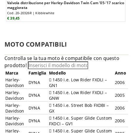
Valvola distribuzione per Harley-Davidson Twin Cam '05-'17 scarico
maggiorata
Cod. 20-20326R | Kibblewhite
€ 39,45
MOTO COMPATIBILI
Controlla se la tua moto è compatibile con questo
prodotto!
Marca
Famiglia
Modello
Anno
Harley-
1450 i.e. Low Rider FXDLI –
DYNA
2006
Davidson
GN1
Harley-
1450 i.e. Low Rider FXDLI –
DYNA
2005
Davidson
GNW
Harley-
1450 i.e. Street Bob FXDBI –
DYNA
2006
Davidson
GX
Harley-
1450 i.e. Super Glide Custom
DYNA
2006
Davidson
FXDCI – GV1
Harley-
1450 i.e. Super Glide Custom