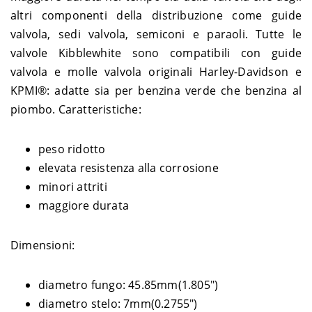
Harley-
1584 Super Glide Custom
2008-
altri componenti della distribuzione come guide
DYNA
Davidson
FXDC – GV4
2011
valvola, sedi valvola, semiconi e paraoli. Tutte le
Harley-
1584 Wide Glide FXDWG ABS
DYNA
2012
valvole Kibblewhite sono compatibili con guide
Davidson
– GP4
valvola e molle valvola originali Harley-Davidson e
Harley-
1584 Wide Glide FXDWG –
2008-
DYNA
Davidson
GP4
2011
KPMI®: adatte sia per benzina verde che benzina al
Harley-
2013-
piombo. Caratteristiche:
DYNA
1690 Fat Bob FXDF ABS – GYM
Davidson
2017
Harley-
1690 Low Rider FXDL ABS –
2015-
DYNA
Davidson
GNM
2017
peso ridotto
Harley-
elevata resistenza alla corrosione
DYNA
1690 Low Rider FXDL – GNM
2014
Davidson
minori attriti
Harley-
1690 Street Bob FXDB ABS –
2014-
DYNA
maggiore durata
Davidson
GXM
2017
Harley-
1690 Super Glide Custom
DYNA
2014
Davidson
FXDC ABS – GVM
Dimensioni:
Harley-
1690 Switchback FLD ABS –
2012-
DYNA
Davidson
GZM
2016
Harley-
1690 Wide Glide FXDWG ABS
2013-
diametro fungo: 45.85mm(1.805")
DYNA
Davidson
– GPM
2017
diametro stelo: 7mm(0.2755")
Harley-
2005-