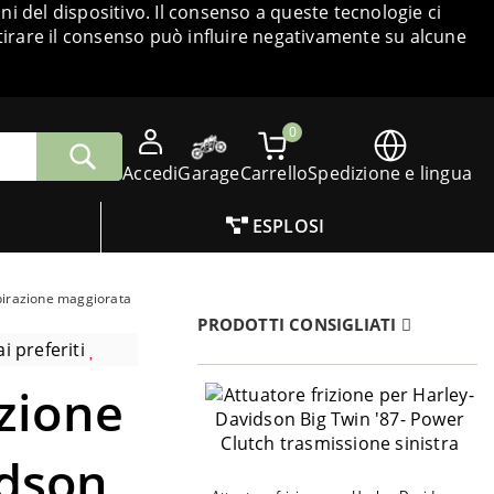
i del dispositivo. Il consenso a queste tecnologie ci
tirare il consenso può influire negativamente su alcune
0
Accedi
Garage
Carrello
Spedizione e lingua
ESPLOSI
pirazione maggiorata
PRODOTTI CONSIGLIATI
i preferiti
uzione
idson