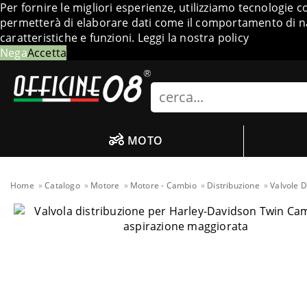
Per fornire le migliori esperienze, utilizziamo tecnologie 
permetterà di elaborare dati come il comportamento di nav
caratteristiche e funzioni.
Leggi la nostra policy
Nega
Accetta
Search
MOTO
Home
Catalogo
Motore
Motore - Cambio
Distribuzione
Valvole D