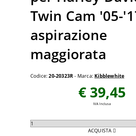
Twin Cam '05-'1
aspirazione
maggiorata
Codice:
20-20323R
- Marca:
Kibblewhite
€ 39,45
IVA Inclusa
Seleziona
quantità
ACQUISTA