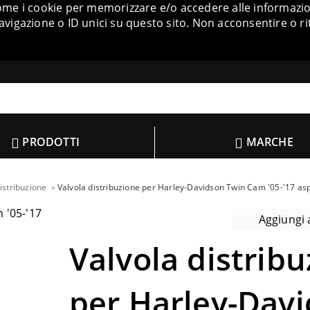
come i cookie per memorizzare e/o accedere alle informazion
igazione o ID unici su questo sito. Non acconsentire o ri
PRODOTTI
MARCHE
istribuzione
Valvola distribuzione per Harley-Davidson Twin Cam '05-'17 as
Aggiungi a
Valvola distrib
per Harley-Dav