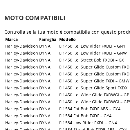
MOTO COMPATIBILI
Controlla se la tua moto è compatibile con questo prod
Marca
Famiglia
Modello
Harley-Davidson
DYNA
1450 i.e. Low Rider FXDLI – GN1
Harley-Davidson
DYNA
1450 i.e. Low Rider FXDLI – GNW
Harley-Davidson
DYNA
1450 i.e. Street Bob FXDBI – GX
Harley-Davidson
DYNA
1450 i.e. Super Glide Custom FXD
Harley-Davidson
DYNA
1450 i.e. Super Glide Custom FXD
Harley-Davidson
DYNA
1450 i.e. Super Glide FXDI – GMW
Harley-Davidson
DYNA
1450 i.e. Super Glide Sport FXDX
Harley-Davidson
DYNA
1450 i.e. Wide Glide FXDWGI – GP
Harley-Davidson
DYNA
1450 i.e. Wide Glide FXDWGI – G
Harley-Davidson
DYNA
1584 Fat Bob FXDF ABS – GY4
Harley-Davidson
DYNA
1584 Fat Bob FXDF – GY4
Harley-Davidson
DYNA
1584 Low Rider FXDL – GN4
Harley-Davidson
DYNA
1584 Street Bob FXDB ABS – GX4