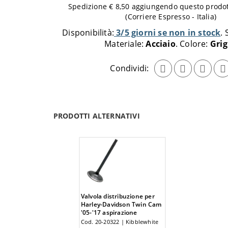
da
Spedizione € 8,50 aggiungendo questo prodott
aggiungere
(Corriere Espresso - Italia)
al
Disponibilità:
3/5 giorni se non in stock
carrello
Materiale:
Acciaio
Colore:
Grig
Condividi:
PRODOTTI ALTERNATIVI
Valvola distribuzione per
Harley-Davidson Twin Cam
'05-'17 aspirazione
Cod. 20-20322 | Kibblewhite