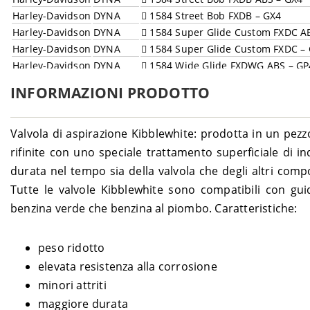
Harley-Davidson
DYNA
1584 Street Bob FXDB – GX4
Harley-Davidson
DYNA
1584 Super Glide Custom FXDC A
Harley-Davidson
DYNA
1584 Super Glide Custom FXDC –
Harley-Davidson
DYNA
1584 Wide Glide FXDWG ABS – GP
Harley-Davidson
DYNA
1584 Wide Glide FXDWG – GP4
INFORMAZIONI PRODOTTO
Harley-Davidson
DYNA
1690 Fat Bob FXDF ABS – GYM
Harley-Davidson
DYNA
1690 Low Rider FXDL ABS – GNM
Harley-Davidson
DYNA
1690 Low Rider FXDL – GNM
Valvola di aspirazione Kibblewhite: prodotta in un pezz
Harley-Davidson
DYNA
1690 Street Bob FXDB ABS – GXM
rifinite con uno speciale trattamento superficiale di
Harley-Davidson
DYNA
1690 Super Glide Custom FXDC A
durata nel tempo sia della valvola che degli altri comp
Harley-Davidson
DYNA
1690 Switchback FLD ABS – GZM
Tutte le valvole Kibblewhite sono compatibili con gui
Harley-Davidson
DYNA
1690 Wide Glide FXDWG ABS – G
benzina verde che benzina al piombo. Caratteristiche:
Harley-Davidson
SOFTAIL
1450 i.e. Deluxe FLSTNI - JDB
Harley-Davidson
SOFTAIL
1450 i.e. Deuce FXSTDI – JBB
peso ridotto
Harley-Davidson
SOFTAIL
1450 i.e. Fat Boy FLSTFI – BXB
Harley-Davidson
SOFTAIL
1450 i.e. Heritage Classic FLSTCI
elevata resistenza alla corrosione
Harley-Davidson
SOFTAIL
1450 i.e. Heritage FLSTI – JFB
minori attriti
Harley-Davidson
SOFTAIL
1450 i.e. Night Train FLSTBI
maggiore durata