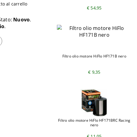
o al carrello
€ 54,95
Stato:
Nuovo
io
Filtro olio motore HiFlo HF171B nero
€ 9,35
Filtro olio motore HiFlo HF171BRC Racing
nero
€ 11,05