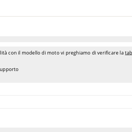
2011
Y5
2007
2013-2017
2012-2017
2012-2017
 JNV
2012-2017
– BWV
2014-2017
ità con il modello di moto vi preghiamo di verificare la
tab
V
2012-2013
2012-2017
FLHTI – FVW
2005-2006
 supporto
sic FLHTCUI – FCW
2005-2006
I – FRW
2005-2006
I – FYW
2005-2006
2005-2006
W
2006
 ABS – FV4
2008-2010
 – FV4
2007-2008
FLHTCU ABS – FC4
2008-2010
FLHTCU – FC4
2007