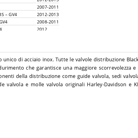
2007-2011
BS – GV4
2012-2013
 GV4
2008-2011
4
2012
2008-2011
2013-2017
2015-2017
2014
o unico di acciaio inox. Tutte le valvole distribuzione B
2014-2017
 indurimento che garantisce una maggiore scorrevolezza 
BS – GVM
2014
onenti della distribuzione come guide valvola, sedi valvol
2012-2016
de valvola e molle valvola originali Harley-Davidson e 
PM
2013-2017
2005-2006
2005
2005-2006
 – BWB
2005-2006
2006
2005