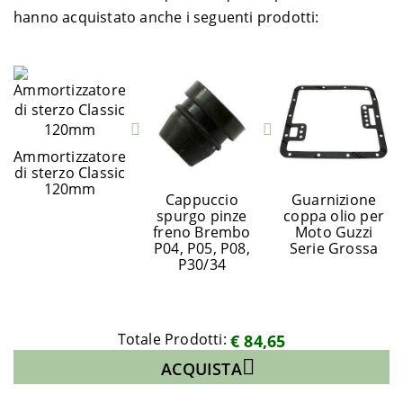
hanno acquistato anche i seguenti prodotti:
Ammortizzatore
di sterzo Classic
120mm
Cappuccio
Guarnizione
spurgo pinze
coppa olio per
freno Brembo
Moto Guzzi
P04, P05, P08,
Serie Grossa
P30/34
Totale Prodotti:
€ 84,65
ACQUISTA