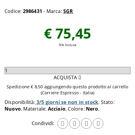
Codice:
2986431
- Marca:
SGR
€ 75,45
IVA Inclusa
Seleziona
quantità
ACQUISTA
da
Spedizione € 8,50 aggiungendo questo prodotto al carrello
aggiungere
(Corriere Espresso - Italia)
al
Disponibilità:
3/5 giorni se non in stock
Stato:
carrello
Nuovo
Materiale:
Acciaio
Colore:
Nero
Condividi: