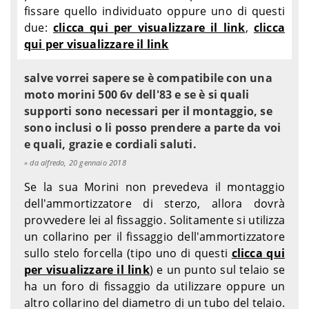
fissare quello individuato oppure uno di questi
due:
clicca qui per visualizzare il link
,
clicca
qui per visualizzare il link
salve vorrei sapere se è compatibile con una
moto morini 500 6v dell'83 e se è si quali
supporti sono necessari per il montaggio, se
sono inclusi o li posso prendere a parte da voi
e quali, grazie e cordiali saluti.
da alfredo, 20 gennaio 2018
Se la sua Morini non prevedeva il montaggio
dell'ammortizzatore di sterzo, allora dovrà
provvedere lei al fissaggio. Solitamente si utilizza
un collarino per il fissaggio dell'ammortizzatore
sullo stelo forcella (tipo uno di questi
clicca qui
per visualizzare il link
) e un punto sul telaio se
ha un foro di fissaggio da utilizzare oppure un
altro collarino del diametro di un tubo del telaio.