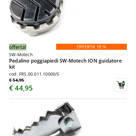
offerta!
OFFERTA 18 %
SW-Motech
Pedalino poggiapiedi SW-Motech ION guidatore
kit
cod. FRS.00.011.10000/S
€ 54,95
€ 44,95