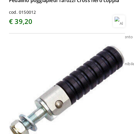
Pedalino poggiapiedi Tarozzi Cross nero coppia
cod. 0150012
€ 39,20