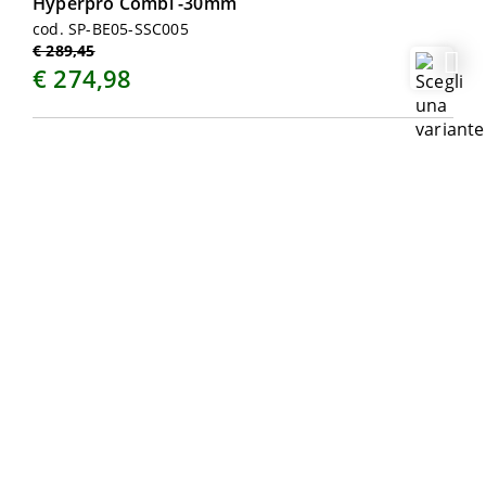
Hyperpro Combi -30mm
cod. SP-BE05-SSC005
€ 289,45
€ 274,98