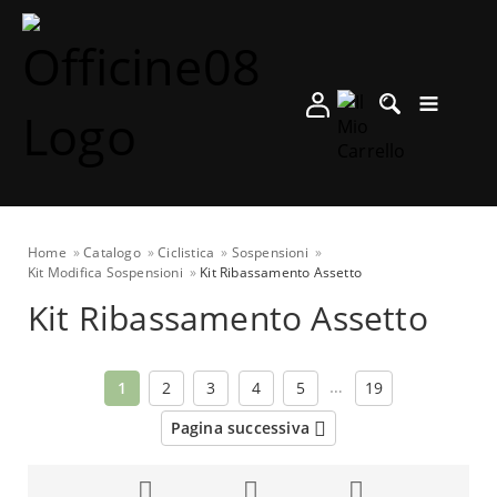
Home
Catalogo
Ciclistica
Sospensioni
Kit Modifica Sospensioni
Kit Ribassamento Assetto
Kit Ribassamento Assetto
…
1
2
3
4
5
19
Pagina successiva