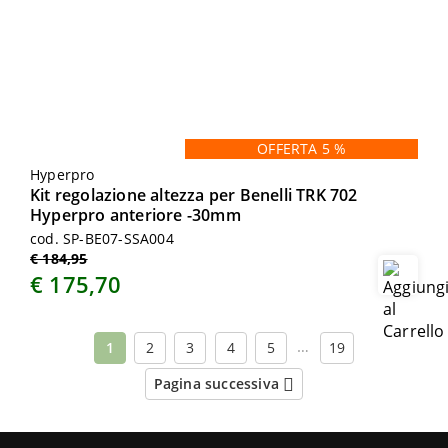
OFFERTA 5 %
Hyperpro
Kit regolazione altezza per Benelli TRK 702
Hyperpro anteriore -30mm
cod. SP-BE07-SSA004
€ 184,95
€ 175,70
…
1
2
3
4
5
19
Pagina successiva