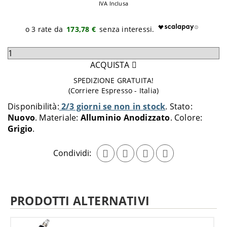
IVA Inclusa
173,78 €
Seleziona
quantità
ACQUISTA
da
SPEDIZIONE GRATUITA!
aggiungere
(Corriere Espresso - Italia)
al
Disponibilità:
2/3 giorni se non in stock
Stato:
carrello
Nuovo
Materiale:
Alluminio Anodizzato
Colore:
Grigio
Condividi:
PRODOTTI ALTERNATIVI