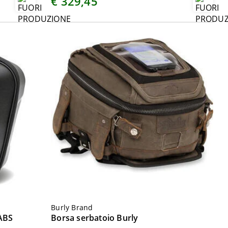
€ 329,45
Burly Brand
ABS
Borsa serbatoio Burly