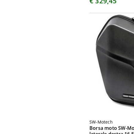
€ 329,45
SW-Motech
Borsa moto SW-Mo