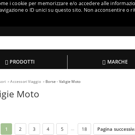
come i cookie per memorizzare e/o accedere alle informazion
igazione o ID unici su questo sito. Non acconsentire o ri
PRODOTTI
MARCHE
sori
Accessori Viaggio
Borse - Valigie Moto
ligie Moto
…
1
2
3
4
5
18
Pagina successi