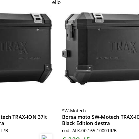
SW-Motech
tech TRAX-ION 37lt
Borsa moto SW-Motech TRAX-IO
ra
Black Edition destra
1L/B
cod. ALK.00.165.10001R/B