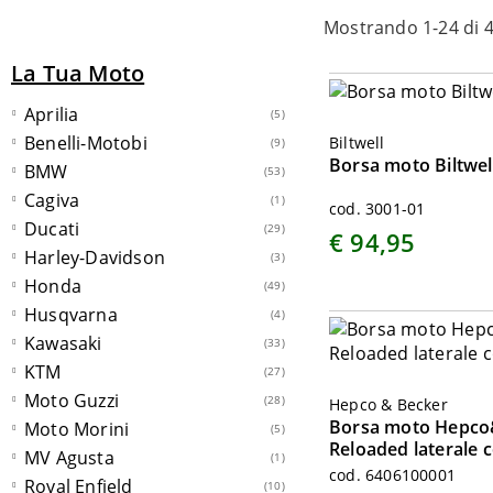
Mostrando 1-24 di 4
La Tua Moto
Aprilia
(5)
Benelli-Motobi
Biltwell
(9)
Borsa moto Biltwell
BMW
(53)
Cagiva
(1)
cod. 3001-01
Ducati
(29)
€ 94,95
Harley-Davidson
(3)
Honda
(49)
Husqvarna
(4)
Kawasaki
(33)
KTM
(27)
Moto Guzzi
(28)
Hepco & Becker
Borsa moto Hepco
Moto Morini
(5)
Reloaded laterale 
MV Agusta
(1)
cod. 6406100001
Royal Enfield
(10)