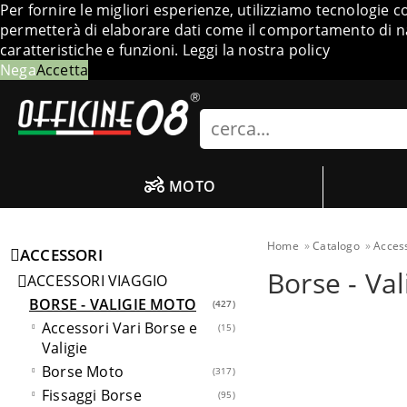
Per fornire le migliori esperienze, utilizziamo tecnologie 
permetterà di elaborare dati come il comportamento di nav
caratteristiche e funzioni.
Leggi la nostra policy
Nega
Accetta
Search
MOTO
Home
Catalogo
Acces
ACCESSORI
Borse - Va
ACCESSORI VIAGGIO
BORSE - VALIGIE MOTO
427
Accessori Vari Borse e
15
Valigie
Borse Moto
317
Fissaggi Borse
95